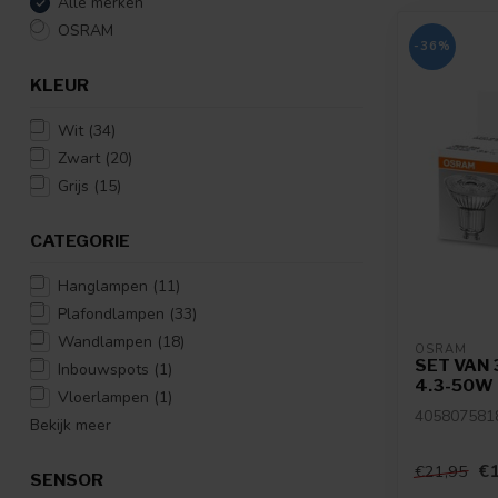
Alle merken
OSRAM
-36%
KLEUR
Wit
(34)
Zwart
(20)
Grijs
(15)
CATEGORIE
Hanglampen
(11)
Plafondlampen
(33)
Wandlampen
(18)
OSRAM
SET VAN 
Inbouwspots
(1)
4.3-50W
Vloerlampen
(1)
405807581
Bekijk meer
€1
€21,95
SENSOR