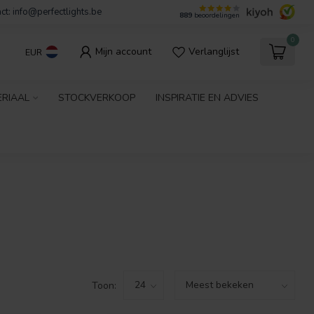
ct:
info@perfectlights.be
889
beoordelingen
0
Mijn account
Verlanglijst
EUR
ERIAAL
STOCKVERKOOP
INSPIRATIE EN ADVIES
Toon: