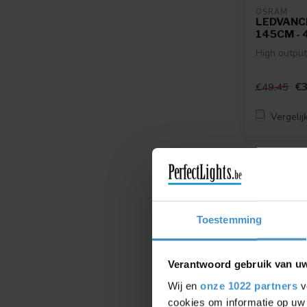
OSRAM
LEDVANCE
145CM - 
High outpu
€3
€49,45
Vergelij
-49%
Toestemming
Verantwoord gebruik van u
Wij en
onze 1022 partners
v
cookies om informatie op uw 