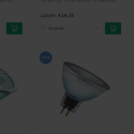
tte LED
Osram LED TL 8W 600mm TL buislamp
€16,25
€38,00
Vergelijk
-63%