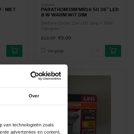
OSRAM
 - NIET
PARATHOM DIM MR16 50 36° LED
8 W WARM WIT DIM
Dimbare Osram 12V LED lamp = 50W
Halogeen
€5,00
€13,50
Vergelijk
-53%
Over
p van technologieën zoals
erde advertenties en content,