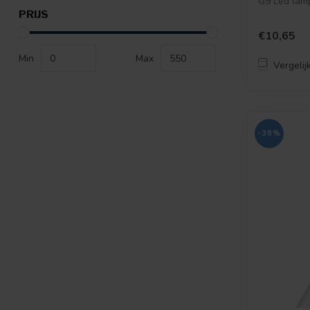
G9 Led lam
PRIJS
€10,65
Min
Max
Vergelij
-38%