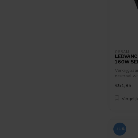
OSRAM
LEDVANC
160W SE
Verkrijgbaa
neutraal wi
€51,85
Vergelij
-41%