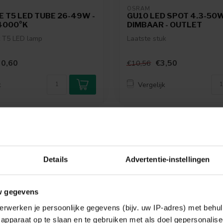
OSRAM
 T5 LED TUBE 26-49W -
GU10 LED SPOT 4.3-50W
4000°K
DIMBAAR - OUTLET
t T5 LED lamp
Laatste stuk
0,60
€3,50
€10,56
k
Vergelijk
-37%
Details
Advertentie-instellingen
w gegevens
erwerken je persoonlijke gegevens (bijv. uw IP-adres) met behul
apparaat op te slaan en te gebruiken met als doel gepersonalise