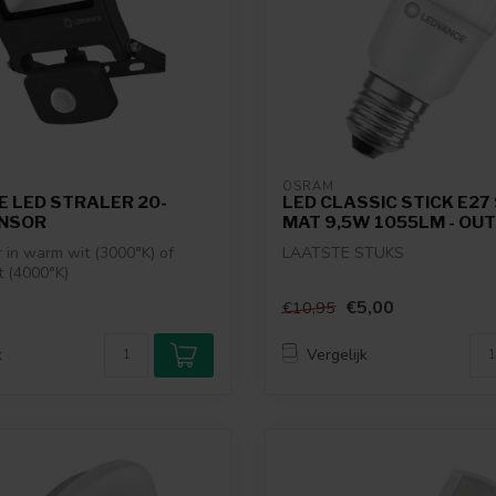
OSRAM
E LED STRALER 20-
LED CLASSIC STICK E27
NSOR
MAT 9,5W 1055LM - OU
r in warm wit (3000°K) of
LAATSTE STUKS
t (4000°K)
€5,00
€10,95
k
Vergelijk