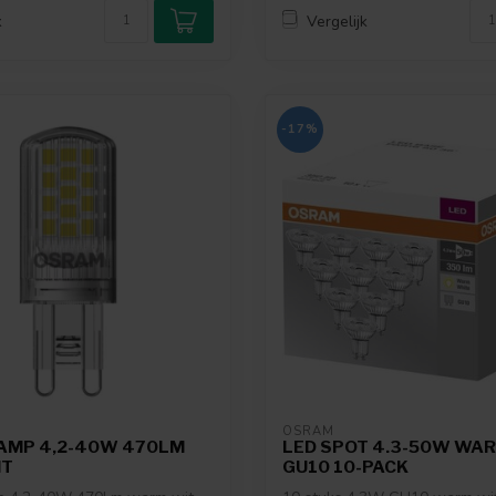
k
Vergelijk
-17%
OSRAM
LAMP 4,2-40W 470LM
LED SPOT 4.3-50W WA
IT
GU10 10-PACK