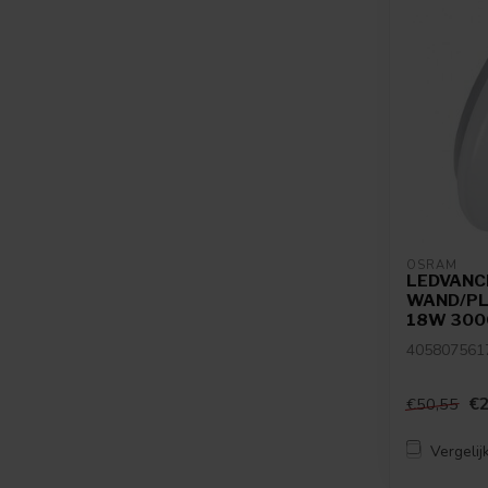
OSRAM
LEDVANCE
WAND/PL
18W 300
405807561
€2
€50,55
Vergelij