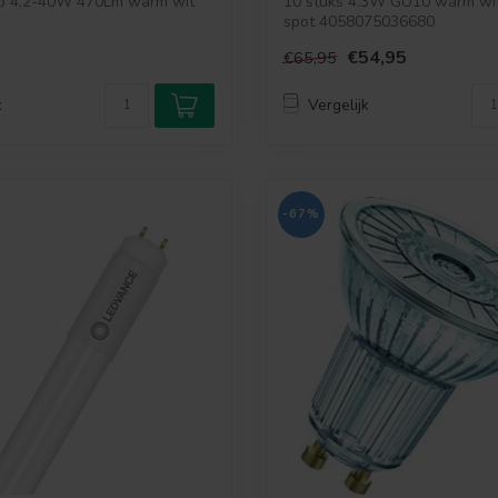
p 4,2-40W 470Lm warm wit
10 stuks 4.3W GU10 warm wi
spot 4058075036680
€54,95
€65,95
k
Vergelijk
-67%