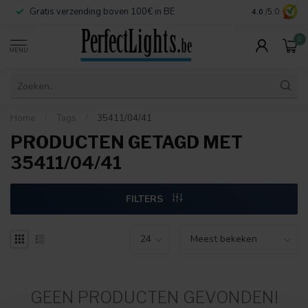
Gratis verzending boven 100€ in BE
Veilige betaa
4.0
/5.0
0
MENU
Home
/
Tags
/
35411/04/41
PRODUCTEN GETAGD MET
35411/04/41
FILTERS
GEEN PRODUCTEN GEVONDEN!