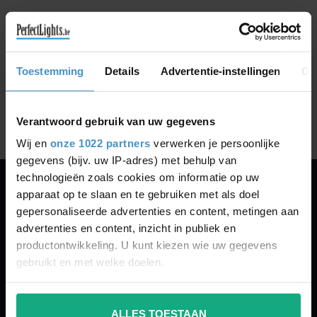
GA VERDER MET WINKELEN
Toestemming
Details
Advertentie-instellingen
Ov
Toon
1
-
0
van 0
Verantwoord gebruik van uw gegevens
Wij en
onze 1022 partners
verwerken je persoonlijke
gegevens (bijv. uw IP-adres) met behulp van
technologieën zoals cookies om informatie op uw
apparaat op te slaan en te gebruiken met als doel
PERFECTLIGHTS
gepersonaliseerde advertenties en content, metingen aan
Gegevens:
advertenties en content, inzicht in publiek en
productontwikkeling. U kunt kiezen wie uw gegevens
Kruisbeeldsraat 72
gebruikt en met welke doelen.
9220 Hamme
Belgium
Als u het toestaat, willen we ook graag:
ALLES TOESTAAN
Informatie verzamelen over uw geografische