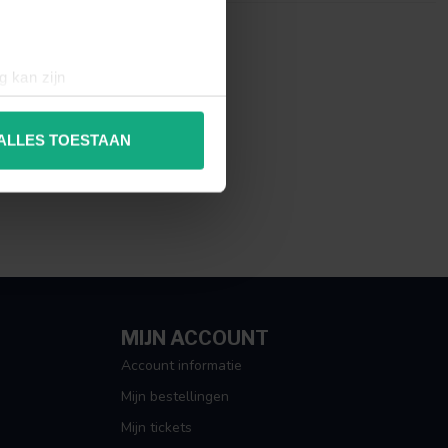
g kan zijn
erprinting)
t
detailgedeelte
in. U kunt uw
ALLES TOESTAAN
 media te bieden en om ons
ze partners voor social
nformatie die u aan ze heeft
MIJN ACCOUNT
Account informatie
Mijn bestellingen
Mijn tickets