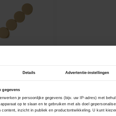
DUCRÉ
DSPOT DOT 4.0
r in Brons, Messing, Zwart of
Details
Advertentie-instellingen
€303,47
w gegevens
k
erwerken je persoonlijke gegevens (bijv. uw IP-adres) met behul
apparaat op te slaan en te gebruiken met als doel gepersonalise
 content, inzicht in publiek en productontwikkeling. U kunt kiez