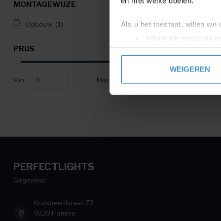
en met welke doelen.
MONTAGEWIJZE
Opbouw
(1)
Als u het toestaat, willen we
Informatie verzamelen
PRIJS
Uw apparaat identific
Lees meer over hoe uw perso
WEIGEREN
toestemming op elk moment wi
Min
Max
We gebruiken cookies om cont
websiteverkeer te analyseren
media, adverteren en analys
verstrekt of die ze hebben v
PERFECTLIGHTS
Gegevens:
Kruisbeeldsraat 72
9220 Hamme