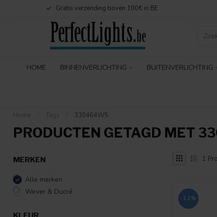
Gratis verzending boven 100€ in BE
HOME
BINNENVERLICHTING
BUITENVERLICHTING
Home
/
Tags
/
330464W5
PRODUCTEN GETAGD MET 3
1
Pro
MERKEN
Alle merken
Wever & Ducré
-12%
KLEUR