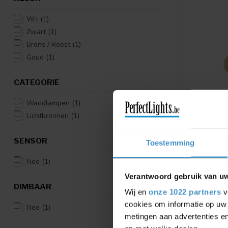
Wit
(1)
Zwart
(1)
Brons / Roest
(1)
Goud
(1)
CATEGORIE
Wandlampen
(1)
Lichtbronnen
(1)
WEVER & 
LED WAN
SENSOR
Verkrijgbaa
Toestemming
Wit
Nee
(1)
€344,85
Verantwoord gebruik van u
DIMBAAR
Vergelij
Wij en
onze 1022 partners
v
cookies om informatie op uw 
Nee
(1)
metingen aan advertenties en