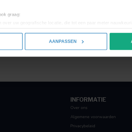
Toon
1
-
1
van 1
 ook graag:
 over uw geografische locatie, die tot een paar meter nauwkeuri
eren door het actief te scannen op specifieke eigenschappen (fing
onlijke gegevens worden verwerkt en stel uw voorkeuren in he
AANPASSEN
jzigen of intrekken in de Cookieverklaring.
ent en advertenties te personaliseren, om functies voor social
. Ook delen we informatie over uw gebruik van onze site met on
e. Deze partners kunnen deze gegevens combineren met andere i
erzameld op basis van uw gebruik van hun services.
INFORMATIE
Over ons
Algemene voorwaarden
Privacybeleid