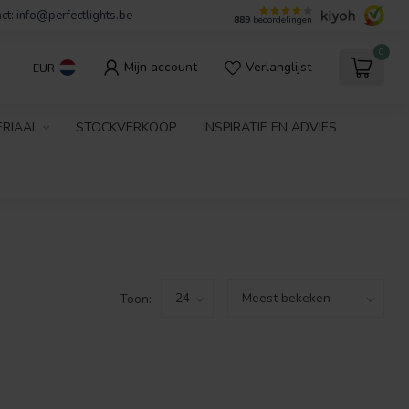
ct:
info@perfectlights.be
889
beoordelingen
0
Mijn account
Verlanglijst
EUR
ERIAAL
STOCKVERKOOP
INSPIRATIE EN ADVIES
Toon: