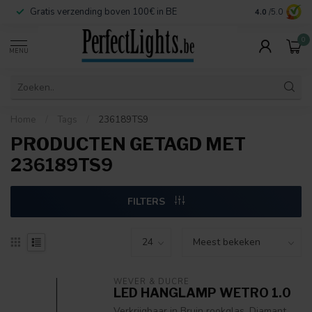
Gratis verzending boven 100€ in BE
Veilige betaa
4.0
/5.0
0
MENU
Home
/
Tags
/
236189TS9
PRODUCTEN GETAGD MET
236189TS9
FILTERS
WEVER & DUCRÉ
LED HANGLAMP WETRO 1.0
Verkrijgbaar in Bruin rookglas, Diamant,