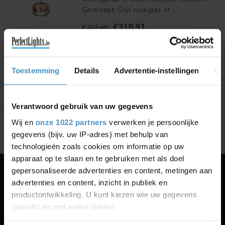
Gestreept, Grijs rookglas of ...
€318,91
€362,40
Je bespaart 14%
Vergelijk
Toestemming
Details
Advertentie-instellingen
Ov
Verantwoord gebruik van uw gegevens
Toon
1
-
1
van 1
Wij en
onze 1022 partners
verwerken je persoonlijke
gegevens (bijv. uw IP-adres) met behulp van
technologieën zoals cookies om informatie op uw
apparaat op te slaan en te gebruiken met als doel
gepersonaliseerde advertenties en content, metingen aan
advertenties en content, inzicht in publiek en
PERFECTLIGHTS
productontwikkeling. U kunt kiezen wie uw gegevens
Gegevens:
gebruikt en met welke doelen.
Kruisbeeldsraat 72