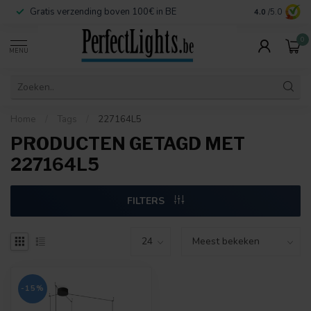
Gratis verzending boven 100€ in BE
Veilige betaa
4.0
/5.0
0
MENU
Home
/
Tags
/
227164L5
PRODUCTEN GETAGD MET
227164L5
FILTERS
-15%