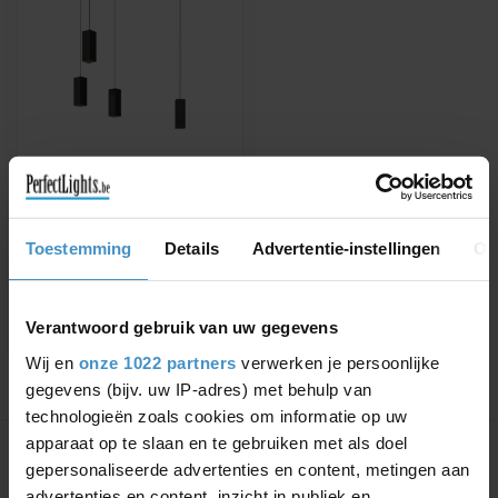
WEVER & DUCRÉ
HANGLAMP BOX MULTI
2.0 LED
Verkrijgbaar in wit - zwart -
Toestemming
Details
Advertentie-instellingen
Ov
koper - geborsteld
aluminium
€195,83
€230,38
Verantwoord gebruik van uw gegevens
Wij en
onze 1022 partners
verwerken je persoonlijke
gegevens (bijv. uw IP-adres) met behulp van
technologieën zoals cookies om informatie op uw
Toon
1
-
1
van 1
apparaat op te slaan en te gebruiken met als doel
gepersonaliseerde advertenties en content, metingen aan
advertenties en content, inzicht in publiek en