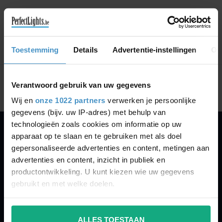
GA VERDER MET WINKELEN
Toestemming
Details
Advertentie-instellingen
Ov
Toon
1
-
0
van 0
Verantwoord gebruik van uw gegevens
Wij en
onze 1022 partners
verwerken je persoonlijke
gegevens (bijv. uw IP-adres) met behulp van
technologieën zoals cookies om informatie op uw
apparaat op te slaan en te gebruiken met als doel
PERFECTLIGHTS
gepersonaliseerde advertenties en content, metingen aan
Gegevens:
advertenties en content, inzicht in publiek en
productontwikkeling. U kunt kiezen wie uw gegevens
Kruisbeeldsraat 72
gebruikt en met welke doelen.
9220 Hamme
Belgium
Als u het toestaat, willen we ook graag:
ALLES TOESTAAN
Informatie verzamelen over uw geografische