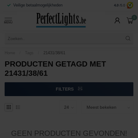
Veilige betaalmogelijkheden
Contact:
info
4.0
/5.0
0
MENU
Home
/
Tags
/
21431/38/61
PRODUCTEN GETAGD MET
21431/38/61
FILTERS
GEEN PRODUCTEN GEVONDEN!