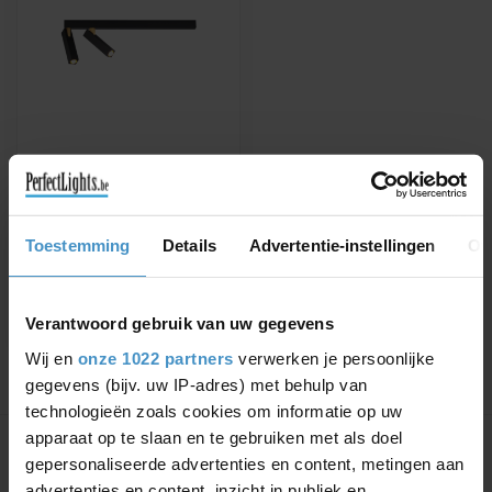
WEVER & DUCRÉ
LED PLAFONDSPOT
MICK 2.0
Verkrijgbaar in wit/goud,
Toestemming
Details
Advertentie-instellingen
Ov
zwart/goud
€374,28
€425,32
Verantwoord gebruik van uw gegevens
Wij en
onze 1022 partners
verwerken je persoonlijke
gegevens (bijv. uw IP-adres) met behulp van
technologieën zoals cookies om informatie op uw
Toon
1
-
1
van 1
apparaat op te slaan en te gebruiken met als doel
gepersonaliseerde advertenties en content, metingen aan
advertenties en content, inzicht in publiek en