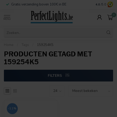
Gratis verzending boven 100€ in BE
Veilige betaa
4.0
/5.0
0
MENU
Home
/
Tags
/
159254K5
PRODUCTEN GETAGD MET
159254K5
FILTERS
-12%