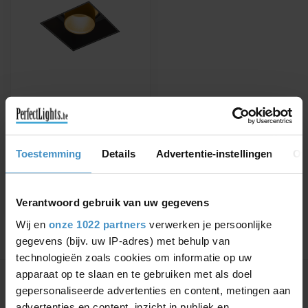
WEVER & DUCRÉ
INBOUWSPOT SNEAK
TRIMLESS 1.0 LED
Verkrijgbaar in wit, zwart of
Toestemming
Details
Advertentie-instellingen
Ov
zwart/goud
€134,70
€153,07
Verantwoord gebruik van uw gegevens
Wij en
onze 1022 partners
verwerken je persoonlijke
gegevens (bijv. uw IP-adres) met behulp van
technologieën zoals cookies om informatie op uw
Toon
1
-
1
van 1
apparaat op te slaan en te gebruiken met als doel
gepersonaliseerde advertenties en content, metingen aan
advertenties en content, inzicht in publiek en