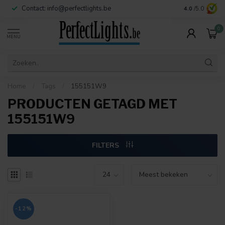
Contact:
info@perfectlights.be
4.0
/5.0
0
MENU
Home
/
Tags
/
155151W9
PRODUCTEN GETAGD MET
155151W9
FILTERS
-12%