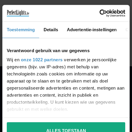
GA VERDER MET WINKELEN
Toestemming
Details
Advertentie-instellingen
Ov
Toon
1
-
0
van 0
Verantwoord gebruik van uw gegevens
Wij en
onze 1022 partners
verwerken je persoonlijke
gegevens (bijv. uw IP-adres) met behulp van
technologieën zoals cookies om informatie op uw
apparaat op te slaan en te gebruiken met als doel
PERFECTLIGHTS
gepersonaliseerde advertenties en content, metingen aan
Gegevens:
advertenties en content, inzicht in publiek en
productontwikkeling. U kunt kiezen wie uw gegevens
Kruisbeeldsraat 72
gebruikt en met welke doelen.
9220 Hamme
Belgium
Als u het toestaat, willen we ook graag:
ALLES TOESTAAN
Informatie verzamelen over uw geografische