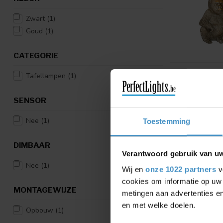
Zwart
(1)
Goud
(1)
CATEGORIE
Tafellampen
(1)
SENSOR
Nee
(1)
Toestemming
DIMBAAR
Verantwoord gebruik van u
Nee
(1)
Wij en
onze 1022 partners
v
cookies om informatie op uw 
MONTAGEWIJZE
metingen aan advertenties en
en met welke doelen.
Opbouw
(1)