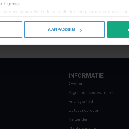
 ook graag:
 over uw geografische locatie, die tot een paar meter nauwkeuri
eren door het actief te scannen op specifieke eigenschappen (fing
onlijke gegevens worden verwerkt en stel uw voorkeuren in he
AANPASSEN
jzigen of intrekken in de Cookieverklaring.
ent en advertenties te personaliseren, om functies voor social
. Ook delen we informatie over uw gebruik van onze site met on
e. Deze partners kunnen deze gegevens combineren met andere i
erzameld op basis van uw gebruik van hun services.
INFORMATIE
Over ons
Algemene voorwaarden
Privacybeleid
Betaalmethoden
Verzenden
Klantenservice