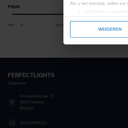
Als u het toestaat, willen we
PRIJS
Informatie verzamelen
Uw apparaat identific
Min
Max
Lees meer over hoe uw perso
WEIGEREN
toestemming op elk moment wi
We gebruiken cookies om cont
websiteverkeer te analyseren
media, adverteren en analys
verstrekt of die ze hebben v
PERFECTLIGHTS
Gegevens:
Kruisbeeldsraat 72
9220 Hamme
Belgium
003252895221