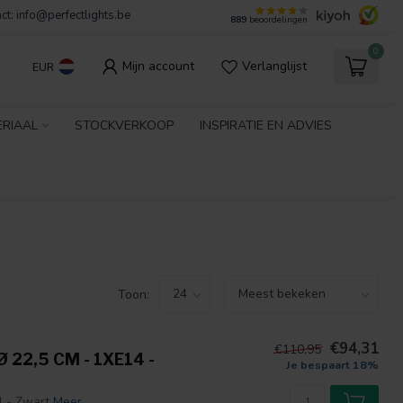
ct:
info@perfectlights.be
889
beoordelingen
0
Mijn account
Verlanglijst
EUR
ERIAAL
STOCKVERKOOP
INSPIRATIE EN ADVIES
Toon:
€94,31
€110,95
22,5 CM - 1XE14 -
Je bespaart 18%
 - Zwart
Meer