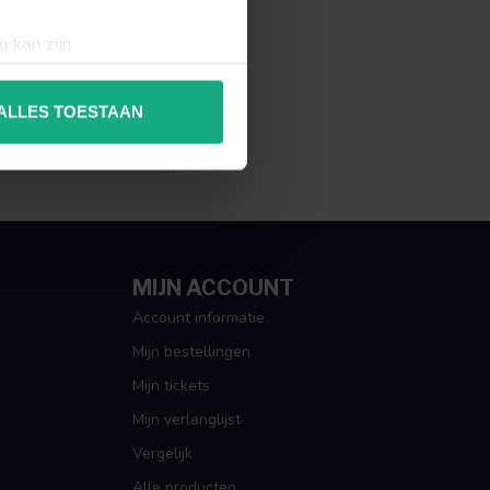
g kan zijn
erprinting)
t
detailgedeelte
in. U kunt uw
ALLES TOESTAAN
 media te bieden en om ons
ze partners voor social
nformatie die u aan ze heeft
MIJN ACCOUNT
Account informatie
Mijn bestellingen
Mijn tickets
Mijn verlanglijst
Vergelijk
Alle producten