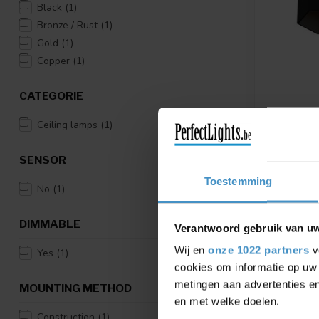
Black
(1)
Bronze / Rust
(1)
Gold
(1)
Copper
(1)
CATEGORIE
Ceiling lamps
(1)
WEVER & 
DESIGN C
CEILING 2
SENSOR
Available in
Toestemming
bronze
No
(1)
€347,27
DIMMABLE
Verantwoord gebruik van u
Compar
Wij en
onze 1022 partners
v
Yes
(1)
cookies om informatie op uw 
metingen aan advertenties en
MOUNTING METHOD
en met welke doelen.
Construction
(1)