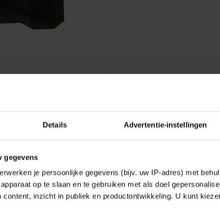
DUCRÉ
EILING SPOTLIGHT HEXO
.0 LED
 gold, white, black, copper or
Details
Advertentie-instellingen
€295,18
w gegevens
e
erwerken je persoonlijke gegevens (bijv. uw IP-adres) met behul
apparaat op te slaan en te gebruiken met als doel gepersonalise
 content, inzicht in publiek en productontwikkeling. U kunt kiez
Showing
1
-
1
of 1