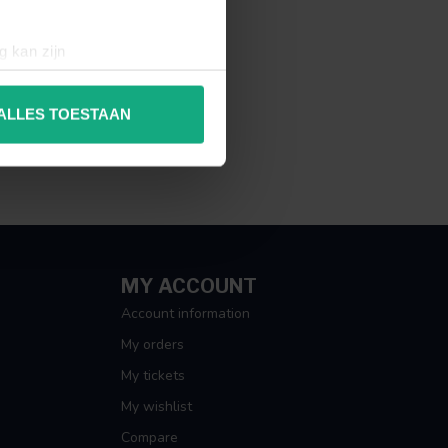
g kan zijn
erprinting)
t
detailgedeelte
in. U kunt uw
ALLES TOESTAAN
 media te bieden en om ons
ze partners voor social
nformatie die u aan ze heeft
MY ACCOUNT
Account information
My orders
My tickets
My wishlist
Compare