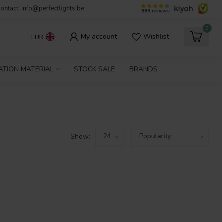
ontact:
info@perfectlights.be
889
reviews
0
My account
Wishlist
EUR
ATION MATERIAL
STOCK SALE
BRANDS
Show: