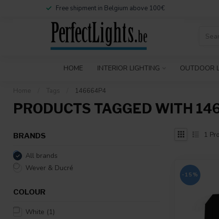
Free shipment in Belgium above 100€
HOME
INTERIOR LIGHTING
OUTDOOR L
Home
/
Tags
/
146664P4
PRODUCTS TAGGED WITH 14
1
Pro
BRANDS
All brands
Wever & Ducré
-15%
COLOUR
White
(1)