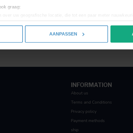
 ook graag:
 over uw geografische locatie, die tot een paar meter nauwkeuri
eren door het actief te scannen op specifieke eigenschappen (fing
onlijke gegevens worden verwerkt en stel uw voorkeuren in he
AANPASSEN
jzigen of intrekken in de Cookieverklaring.
ent en advertenties te personaliseren, om functies voor social
. Ook delen we informatie over uw gebruik van onze site met on
e. Deze partners kunnen deze gegevens combineren met andere i
erzameld op basis van uw gebruik van hun services.
INFORMATION
About us
Terms and Conditions
Privacy policy
Payment methods
ship