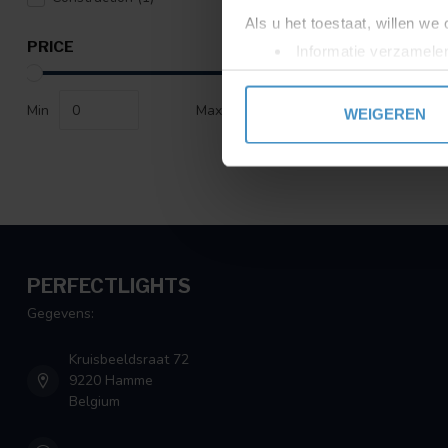
Als u het toestaat, willen we
PRICE
Informatie verzamelen
Uw apparaat identific
Lees meer over hoe uw perso
Min
Max
WEIGEREN
toestemming op elk moment wi
We gebruiken cookies om cont
websiteverkeer te analyseren
media, adverteren en analys
verstrekt of die ze hebben v
PERFECTLIGHTS
Gegevens:
Kruisbeeldsraat 72
9220 Hamme
Belgium