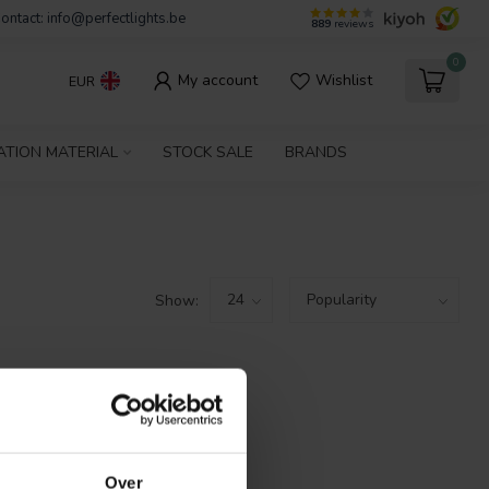
ontact:
info@perfectlights.be
889
reviews
0
My account
Wishlist
EUR
ATION MATERIAL
STOCK SALE
BRANDS
Show:
FOUND
ING
Over