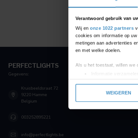
Verantwoord gebruik van u
Wij en
onze 1022 partners
v
cookies om informatie op uw 
metingen aan advertenties en
en met welke doelen.
PERFECTLIGHTS
Als u het toestaat, willen we
Informatie verzamelen
Gegevens:
Uw apparaat identific
Kruisbeeldsraat 72
Lees meer over hoe uw perso
WEIGEREN
9220 Hamme
toestemming op elk moment wi
Belgium
We gebruiken cookies om cont
003252895221
websiteverkeer te analyseren
media, adverteren en analys
verstrekt of die ze hebben v
info@perfectlights.be