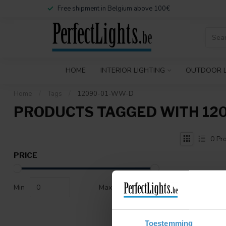
Free shipment in Belgium above 100€
HOME
INTERIOR LIGHTING
OUTDOOR L
Home
/
Tags
/
12090-01-WW-D
PRODUCTS TAGGED WITH 12
0
Pro
PRICE
Min
Max
Toestemming