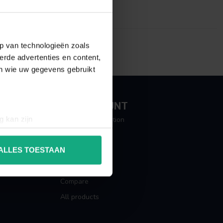
p van technologieën zoals
erde advertenties en content,
en wie uw gegevens gebruikt
MY ACCOUNT
g kan zijn
Account information
erprinting)
My orders
t
detailgedeelte
in. U kunt uw
ALLES TOESTAAN
My tickets
My wishlist
 media te bieden en om ons
Compare
ze partners voor social
All products
nformatie die u aan ze heeft