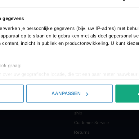
Showing
1
-
0
of 0
w gegevens
erwerken je persoonlijke gegevens (bijv. uw IP-adres) met behul
apparaat op te slaan en te gebruiken met als doel gepersonalise
 content, inzicht in publiek en productontwikkeling. U kunt kiez
INFORMATION
 ook graag:
 over uw geografische locatie, die tot een paar meter nauwkeuri
About us
eren door het actief te scannen op specifieke eigenschappen (fing
Terms and Conditions
onlijke gegevens worden verwerkt en stel uw voorkeuren in he
AANPASSEN
Privacy policy
jzigen of intrekken in de Cookieverklaring.
Payment methods
ent en advertenties te personaliseren, om functies voor social
ship
. Ook delen we informatie over uw gebruik van onze site met on
Customer Service
e. Deze partners kunnen deze gegevens combineren met andere i
Returns
erzameld op basis van uw gebruik van hun services.