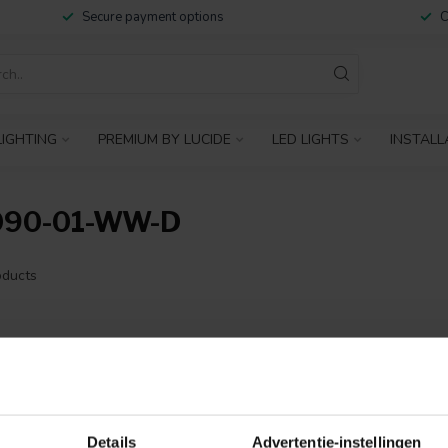
Secure payment options
C
IGHTING
PREMIUM BY LUCIDE
LED LIGHTS
INSTALL
090-01-WW-D
ducts
NO PRODUCTS 
CONTINUE SHOPP
Details
Advertentie-instellingen