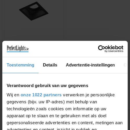
WEVER & DUCRÉ
RECESSED SPOT
PLANO IP44 1.0 LED
Available in white or black
Toestemming
Details
Advertentie-instellingen
Ov
€127,99
€145,44
Verantwoord gebruik van uw gegevens
Wij en
onze 1022 partners
verwerken je persoonlijke
gegevens (bijv. uw IP-adres) met behulp van
technologieën zoals cookies om informatie op uw
Showing
1
-
1
of 1
apparaat op te slaan en te gebruiken met als doel
gepersonaliseerde advertenties en content, metingen aan
advertenties en content, inzicht in publiek en