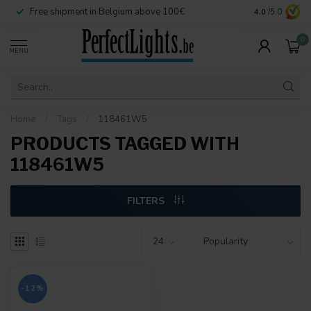
Free shipment in Belgium above 100€
Secure paymen
4.0
/5.0
0
MENU
Home
/
Tags
/
118461W5
PRODUCTS TAGGED WITH
118461W5
FILTERS
-12%