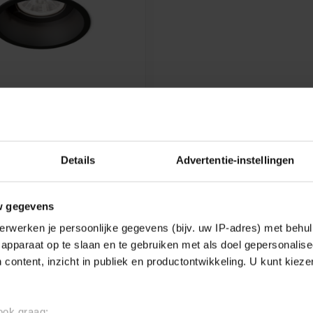
DUCRÉ
 SPOT DEEP 1.0 LED
 white, black or silver gray
Details
Advertentie-instellingen
€105,63
w gegevens
e
erwerken je persoonlijke gegevens (bijv. uw IP-adres) met behul
apparaat op te slaan en te gebruiken met als doel gepersonalise
 content, inzicht in publiek en productontwikkeling. U kunt kiez
Showing
1
-
1
of 1
 ook graag: