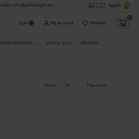
ontact:
info@perfectlights.be
889
reviews
0
My account
Wishlist
EUR
ATION MATERIAL
STOCK SALE
BRANDS
Show: