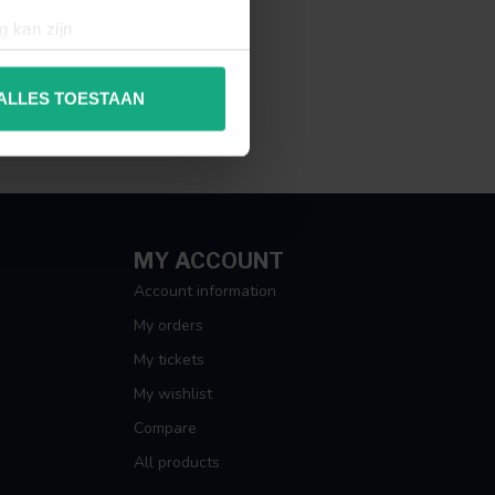
g kan zijn
erprinting)
t
detailgedeelte
in. U kunt uw
ALLES TOESTAAN
 media te bieden en om ons
ze partners voor social
nformatie die u aan ze heeft
MY ACCOUNT
Account information
My orders
My tickets
My wishlist
Compare
All products