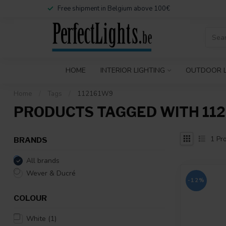
Free shipment in Belgium above 100€
HOME
INTERIOR LIGHTING
OUTDOOR L
Home
/
Tags
/
112161W9
PRODUCTS TAGGED WITH 11
1
Pro
BRANDS
All brands
Wever & Ducré
-12%
COLOUR
White
(1)