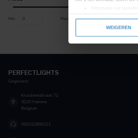
Informatie verzamelen
Uw apparaat identific
Min
Max
Lees meer over hoe uw perso
WEIGEREN
toestemming op elk moment wi
We gebruiken cookies om cont
websiteverkeer te analyseren
media, adverteren en analys
verstrekt of die ze hebben v
PERFECTLIGHTS
Gegevens:
Kruisbeeldsraat 72
9220 Hamme
Belgium
003252895221