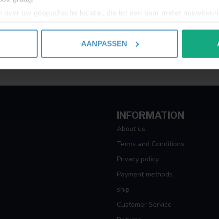
 over uw geografische locatie, die tot een paar meter nauwkeuri
eren door het actief te scannen op specifieke eigenschappen (fing
onlijke gegevens worden verwerkt en stel uw voorkeuren in he
AANPASSEN
jzigen of intrekken in de Cookieverklaring.
ent en advertenties te personaliseren, om functies voor social
. Ook delen we informatie over uw gebruik van onze site met on
e. Deze partners kunnen deze gegevens combineren met andere i
erzameld op basis van uw gebruik van hun services.
INFORMATION
About us
Terms and Conditions
Privacy policy
Payment methods
ship
Customer Service