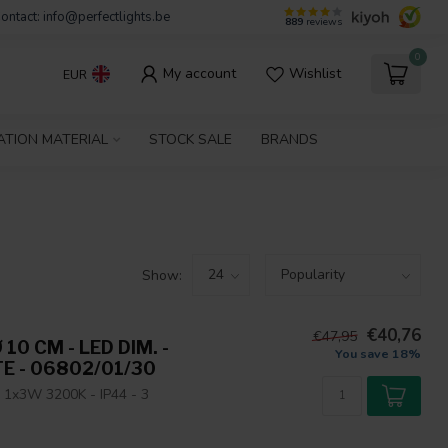
ontact:
info@perfectlights.be
889
reviews
0
My account
Wishlist
EUR
ATION MATERIAL
STOCK SALE
BRANDS
Show:
€40,76
€47,95
10 CM - LED DIM. -
You save 18%
TE - 06802/01/30
- 1x3W 3200K - IP44 - 3