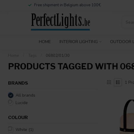
Free shipment in Belgium above 100€
HOME
INTERIOR LIGHTING
OUTDOOR L
Home
/
Tags
/
06802/01/30
PRODUCTS TAGGED WITH 068
1
Pro
BRANDS
All brands
Lucide
COLOUR
White
(1)