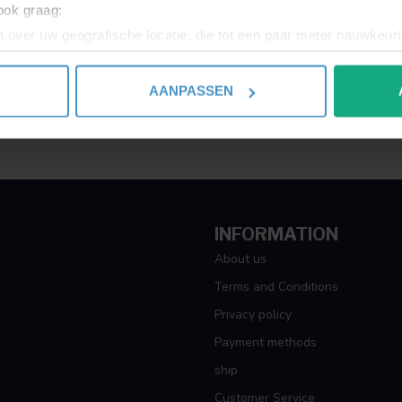
 ook graag:
 over uw geografische locatie, die tot een paar meter nauwkeuri
eren door het actief te scannen op specifieke eigenschappen (fing
onlijke gegevens worden verwerkt en stel uw voorkeuren in he
AANPASSEN
jzigen of intrekken in de Cookieverklaring.
ent en advertenties te personaliseren, om functies voor social
. Ook delen we informatie over uw gebruik van onze site met on
e. Deze partners kunnen deze gegevens combineren met andere i
erzameld op basis van uw gebruik van hun services.
INFORMATION
About us
Terms and Conditions
Privacy policy
Payment methods
ship
Customer Service