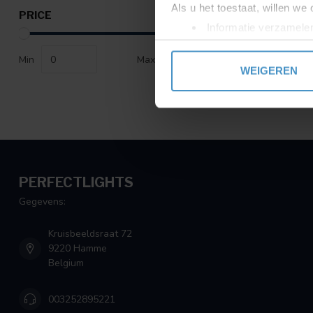
Als u het toestaat, willen we
PRICE
Informatie verzamelen
Uw apparaat identific
Min
Max
Lees meer over hoe uw perso
WEIGEREN
toestemming op elk moment wi
We gebruiken cookies om cont
websiteverkeer te analyseren
media, adverteren en analys
verstrekt of die ze hebben v
PERFECTLIGHTS
Gegevens:
Kruisbeeldsraat 72
9220 Hamme
Belgium
003252895221