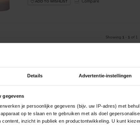
Compare
ADD TO WISHLIST
Showing
1
-
1
of 1
Details
Advertentie-instellingen
w gegevens
erwerken je persoonlijke gegevens (bijv. uw IP-adres) met behul
apparaat op te slaan en te gebruiken met als doel gepersonalise
 content, inzicht in publiek en productontwikkeling. U kunt kiez