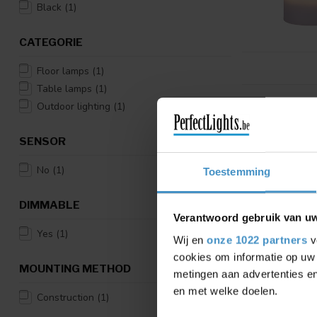
Black
(1)
CATEGORIE
Floor lamps
(1)
Table lamps
(1)
Outdoor lighting
(1)
SENSOR
No
(1)
Toestemming
DIMMABLE
Verantwoord gebruik van u
Yes
(1)
Wij en
onze 1022 partners
v
cookies om informatie op uw 
MOUNTING METHOD
metingen aan advertenties en
en met welke doelen.
Construction
(1)