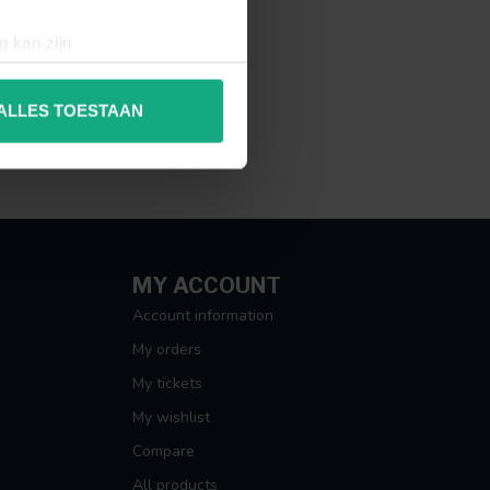
g kan zijn
erprinting)
t
detailgedeelte
in. U kunt uw
ALLES TOESTAAN
 media te bieden en om ons
ze partners voor social
nformatie die u aan ze heeft
MY ACCOUNT
Account information
My orders
My tickets
My wishlist
Compare
All products