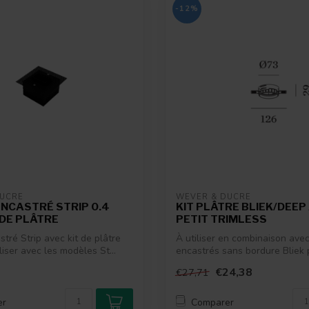
-12%
DUCRÉ
WEVER & DUCRÉ
ENCASTRÉ STRIP 0.4
KIT PLÂTRE BLIEK/DEEP
 DE PLÂTRE
PETIT TRIMLESS
stré Strip avec kit de plâtre
À utiliser en combinaison avec
iliser avec les modèles St...
encastrés sans bordure Bliek pe
€24,38
€27,71
er
Comparer