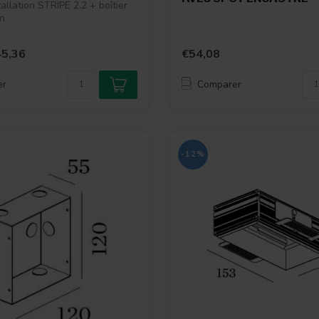
allation STRIPE 2.2 + boîtier
on
5,36
€54,08
er
Comparer
-12%