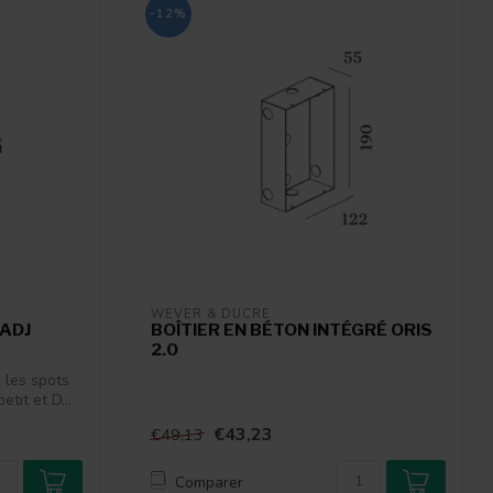
-12%
WEVER & DUCRÉ
 ADJ
BOÎTIER EN BÉTON INTÉGRÉ ORIS
2.0
 les spots
tit et D...
€43,23
€49,13
Comparer