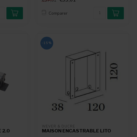
€33,01
€37,51
Comparer
-15%
WEVER & DUCRÉ
 2.0
MAISON ENCASTRABLE LITO