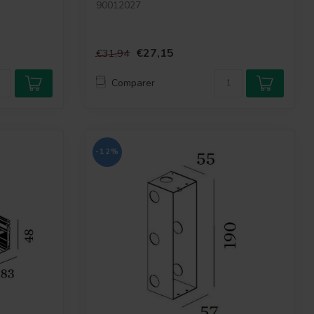
90012027
€27,15
€31,94
Comparer
-12%