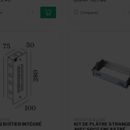
2,41
€27,68
€31,46
er
Comparer
DUCRÉ
WEVER & DUCRÉ
2 BOÎTIER INTÉGRÉ
KIT DE PLÂTRE STRANGE
AVEC SPOT ENCASTRÉ