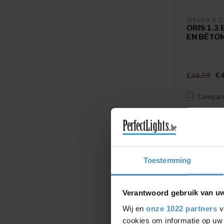
WEVER & 
ORIS 1.3
EN BÉTO
€4
€46,59
Compar
-12%
Toestemming
Verantwoord gebruik van u
Wij en
onze 1022 partners
v
cookies om informatie op uw 