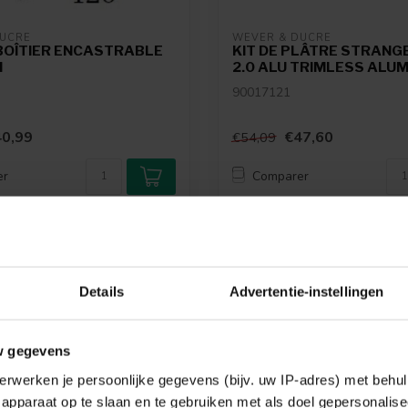
DUCRÉ
WEVER & DUCRÉ
 BOÎTIER ENCASTRABLE
KIT DE PLÂTRE STRANGE
N
2.0 ALU TRIMLESS ALUM
90017121
0,99
€47,60
€54,09
er
Comparer
-12%
Details
Advertentie-instellingen
w gegevens
erwerken je persoonlijke gegevens (bijv. uw IP-adres) met behul
apparaat op te slaan en te gebruiken met als doel gepersonalise