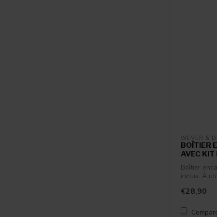
WEVER & 
BOÎTIER 
AVEC KIT
Boîtier enca
inclus. À ut
€28,90
Compar