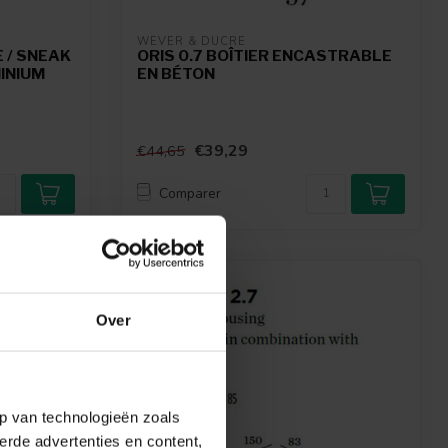
WEVER & DUCRÉ
 / SNEAK
ORIS 0.7 BOÎTIER ENCASTRABLE
INIUM
EN BÉTON
€39,29
€44,65
Comparer
-12%
Over
p van technologieën zoals
erde advertenties en content,