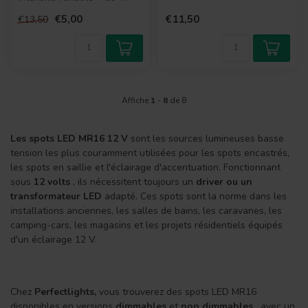
halogène
€5,00
€11,50
€13,50
Affiche
1
-
8
de 8
Les spots LED MR16 12 V
sont les sources lumineuses basse
tension les plus couramment utilisées pour les spots encastrés,
les spots en saillie et l'éclairage d'accentuation. Fonctionnant
sous
12 volts
, ils nécessitent toujours un
driver ou un
transformateur LED
adapté. Ces spots sont la norme dans les
installations anciennes, les salles de bains, les caravanes, les
camping-cars, les magasins et les projets résidentiels équipés
d'un éclairage 12 V.
Chez
Perfectlights,
vous trouverez des spots LED MR16
disponibles en versions
dimmables
et
non dimmables
, avec un