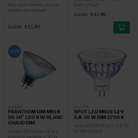
Plus vous tamisez, plus la
blanc chaud
lumière est chaude
€11,95
€20,85
€11,80
€18,69
-63%
OSRAM
PHILIPS
PARATHOM DIM MR16
SPOT LED MR16 12 V
50 36° LED 8 W BLANC
5,8-35 W DIM 2700 K
CHAUD DIM
Spot LED MR16 12 V 5,8-35
Lampe LED Osram 12 V à
W DIM 2700 K
intensité variable = 50 W