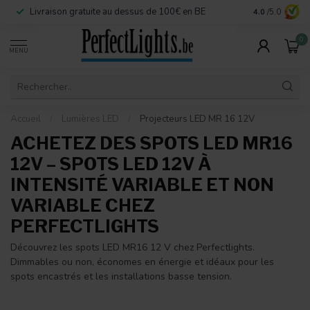
essus de 100€ en BE
Options de paiement sécurisées
4.0
/5.0
0
MENU
Accueil
/
Lumières LED
/
Projecteurs LED MR 16 12V
ACHETEZ DES SPOTS LED MR16
12V – SPOTS LED 12V À
INTENSITÉ VARIABLE ET NON
VARIABLE CHEZ
PERFECTLIGHTS
Découvrez les spots LED MR16 12 V chez Perfectlights.
Dimmables ou non, économes en énergie et idéaux pour les
spots encastrés et les installations basse tension.