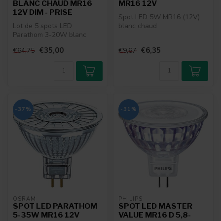
BLANC CHAUD MR16
MR16 12V
12V DIM - PRISE
Spot LED 5W MR16 (12V)
Lot de 5 spots LED
blanc chaud
Parathom 3-20W blanc
chaud MR16 12V DIM
€35,00
€6,35
€64,75
€9,67
-37%
-31%
OSRAM
PHILIPS
SPOT LED PARATHOM
SPOT LED MASTER
5-35W MR16 12V
VALUE MR16 D 5,8-