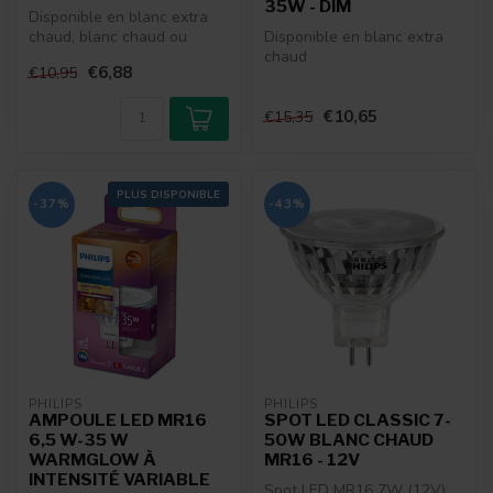
35W - DIM
Disponible en blanc extra
chaud, blanc chaud ou
Disponible en blanc extra
blanc neutre
chaud
€6,88
€10,95
€10,65
€15,35
PLUS DISPONIBLE
-37%
-43%
PHILIPS
PHILIPS
AMPOULE LED MR16
SPOT LED CLASSIC 7-
6,5 W-35 W
50W BLANC CHAUD
WARMGLOW À
MR16 - 12V
INTENSITÉ VARIABLE
Spot LED MR16 7W (12V)