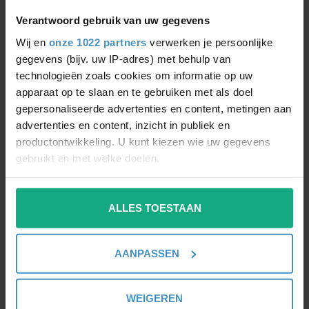
SPOTS LED MR16 À INTENSITÉ
VARIABLE VS. NON VARIABLES
Verantwoord gebruik van uw gegevens
Wij en
onze 1022 partners
verwerken je persoonlijke
gegevens (bijv. uw IP-adres) met behulp van
technologieën zoals cookies om informatie op uw
apparaat op te slaan en te gebruiken met als doel
gepersonaliseerde advertenties en content, metingen aan
✔️ LED MR16 À INTENSITÉ VARIABLE
advertenties en content, inzicht in publiek en
productontwikkeling. U kunt kiezen wie uw gegevens
gebruikt en met welke doelen.
Idéal pour :
Als u het toestaat, willen we ook graag:
ALLES TOESTAAN
Informatie verzamelen over uw geografische
locatie, die tot een paar meter nauwkeurig kan zijn
salons
Uw apparaat identificeren door het actief te
AANPASSEN
Chambres
scannen op specifieke eigenschappen (fingerprinting)
Lees meer over hoe uw persoonlijke gegevens worden
Hospitalité
verwerkt en stel uw voorkeuren in het
detailgedeelte
in.
WEIGEREN