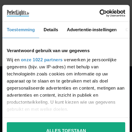
GA VERDER MET WINKELEN
Toestemming
Details
Advertentie-instellingen
Ov
Toon
1
-
0
van 0
Verantwoord gebruik van uw gegevens
Wij en
onze 1022 partners
verwerken je persoonlijke
gegevens (bijv. uw IP-adres) met behulp van
technologieën zoals cookies om informatie op uw
apparaat op te slaan en te gebruiken met als doel
PERFECTLIGHTS
gepersonaliseerde advertenties en content, metingen aan
Gegevens:
advertenties en content, inzicht in publiek en
productontwikkeling. U kunt kiezen wie uw gegevens
Kruisbeeldsraat 72
gebruikt en met welke doelen.
9220 Hamme
Belgium
Als u het toestaat, willen we ook graag:
ALLES TOESTAAN
Informatie verzamelen over uw geografische