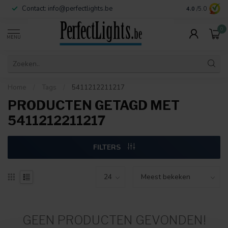
Contact:
info@perfectlights.be
4.0
/5.0
0
MENU
Home
/
Tags
/
5411212211217
PRODUCTEN GETAGD MET
5411212211217
FILTERS
GEEN PRODUCTEN GEVONDEN!