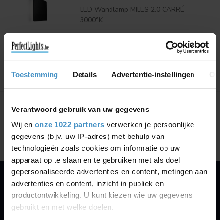
LED Wandlamp MILES 2.0 CARRÉ -
3000°K
€286,86
€325,97
Je bespaart 14%
Vergelijk
Toestemming
Details
Advertentie-instellingen
Ov
Verantwoord gebruik van uw gegevens
Toon
1
-
1
van 1
Wij en
onze 1022 partners
verwerken je persoonlijke
gegevens (bijv. uw IP-adres) met behulp van
technologieën zoals cookies om informatie op uw
apparaat op te slaan en te gebruiken met als doel
gepersonaliseerde advertenties en content, metingen aan
advertenties en content, inzicht in publiek en
PERFECTLIGHTS
productontwikkeling. U kunt kiezen wie uw gegevens
Gegevens:
gebruikt en met welke doelen.