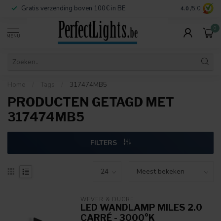
Gratis verzending boven 100€ in BE
Veilige betaa
4.0
/5.0
0
MENU
Home
/
Tags
/
317474MB5
PRODUCTEN GETAGD MET
317474MB5
FILTERS
WEVER & DUCRÉ
LED WANDLAMP MILES 2.0
CARRÉ - 3000°K