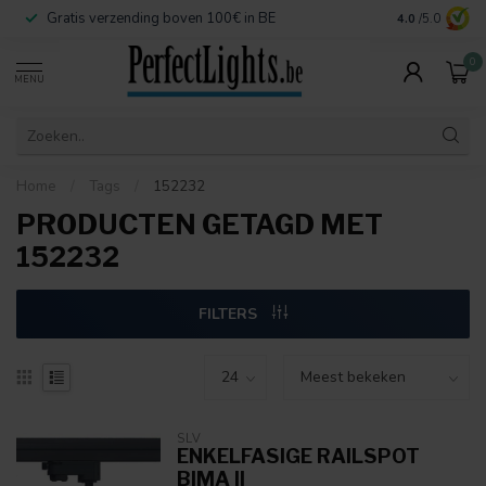
Gratis verzending boven 100€ in BE
Veilige betaa
4.0
/5.0
0
MENU
Home
/
Tags
/
152232
PRODUCTEN GETAGD MET
152232
FILTERS
SLV
ENKELFASIGE RAILSPOT
BIMA II