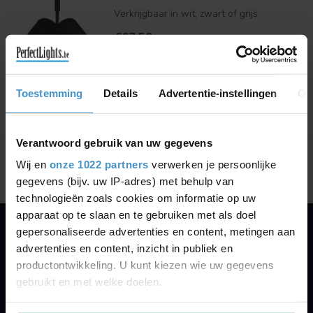
Verkrijgbaar in wit, zwart of grijs
€67,50
Vergelijk
Toestemming
Details
Advertentie-instellingen
Ov
Toon
1
-
1
van 1
Verantwoord gebruik van uw gegevens
Wij en
onze 1022 partners
verwerken je persoonlijke
gegevens (bijv. uw IP-adres) met behulp van
technologieën zoals cookies om informatie op uw
apparaat op te slaan en te gebruiken met als doel
gepersonaliseerde advertenties en content, metingen aan
PERFECTLIGHTS
advertenties en content, inzicht in publiek en
Gegevens:
productontwikkeling. U kunt kiezen wie uw gegevens
gebruikt en met welke doelen.
Kruisbeeldsraat 72
9220 Hamme