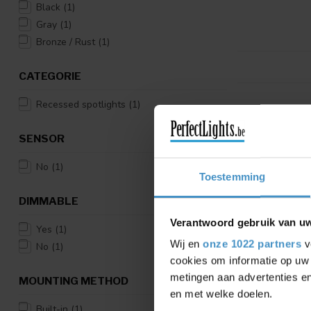
Black
(1)
Gray
(1)
Bronze / Rust
(1)
CATEGORIE
Recessed spotlights
(1)
SENSOR
No
(1)
Toestemming
DIMMABLE
Verantwoord gebruik van u
Yes
(1)
Wij en
onze 1022 partners
v
No
(1)
cookies om informatie op uw 
metingen aan advertenties en
MOUNTING METHOD
en met welke doelen.
Built-in
(1)