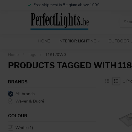
Free shipment in Belgium above 100€
HOME
INTERIOR LIGHTING
OUTDOOR L
Home
/
Tags
/
118120W0
PRODUCTS TAGGED WITH 11
1
Pro
BRANDS
All brands
Wever & Ducré
COLOUR
White
(1)