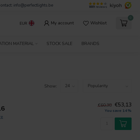
ontact:
info@perfectlights.be
889
reviews
0
My account
Wishlist
EUR
ATION MATERIAL
STOCK SALE
BRANDS
Show:
€53,13
€60,38
16
You save 14%
re