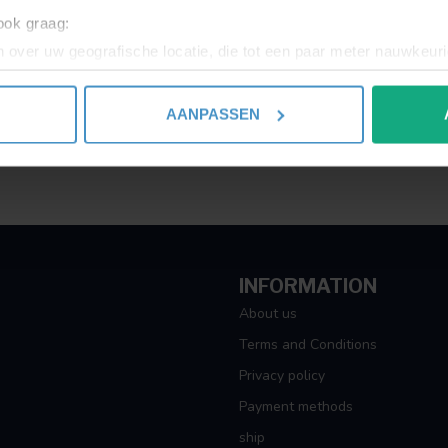
 ook graag:
 over uw geografische locatie, die tot een paar meter nauwkeuri
eren door het actief te scannen op specifieke eigenschappen (fing
onlijke gegevens worden verwerkt en stel uw voorkeuren in he
AANPASSEN
jzigen of intrekken in de Cookieverklaring.
ent en advertenties te personaliseren, om functies voor social
. Ook delen we informatie over uw gebruik van onze site met on
e. Deze partners kunnen deze gegevens combineren met andere i
erzameld op basis van uw gebruik van hun services.
INFORMATION
About us
Terms and Conditions
Privacy policy
Payment methods
ship