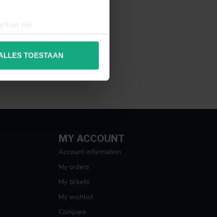
g kan zijn
erprinting)
t
detailgedeelte
in. U kunt uw
ALLES TOESTAAN
 media te bieden en om ons
ze partners voor social
nformatie die u aan ze heeft
MY ACCOUNT
Account information
My orders
My tickets
My wishlist
Compare