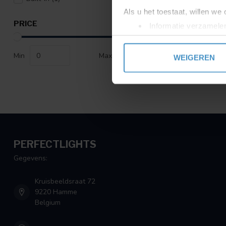
Als u het toestaat, willen we
PRICE
Informatie verzamelen
Uw apparaat identific
Lees meer over hoe uw perso
Min
Max
WEIGEREN
toestemming op elk moment wi
We gebruiken cookies om cont
websiteverkeer te analyseren
media, adverteren en analys
verstrekt of die ze hebben v
PERFECTLIGHTS
Gegevens:
Kruisbeeldsraat 72
9220 Hamme
Belgium