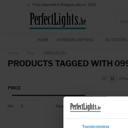
Free shipment in Belgium above 100€
HOME
INTERIOR LIGHTING
OUTDOOR L
Home
/
Tags
/
09941/01/31
PRODUCTS TAGGED WITH 099
0
Pro
PRICE
Min
Max
Toestemming