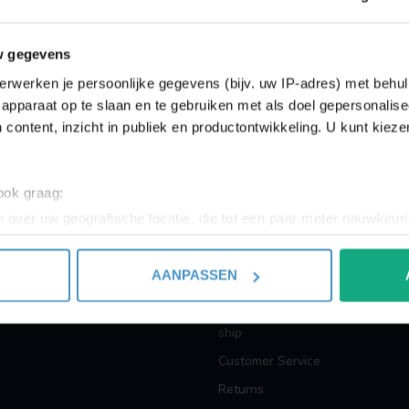
Showing
1
-
0
of 0
w gegevens
erwerken je persoonlijke gegevens (bijv. uw IP-adres) met behul
apparaat op te slaan en te gebruiken met als doel gepersonalise
 content, inzicht in publiek en productontwikkeling. U kunt kiez
INFORMATION
 ook graag:
 over uw geografische locatie, die tot een paar meter nauwkeuri
About us
eren door het actief te scannen op specifieke eigenschappen (fing
Terms and Conditions
onlijke gegevens worden verwerkt en stel uw voorkeuren in he
AANPASSEN
Privacy policy
jzigen of intrekken in de Cookieverklaring.
Payment methods
ent en advertenties te personaliseren, om functies voor social
ship
. Ook delen we informatie over uw gebruik van onze site met on
Customer Service
e. Deze partners kunnen deze gegevens combineren met andere i
Returns
erzameld op basis van uw gebruik van hun services.