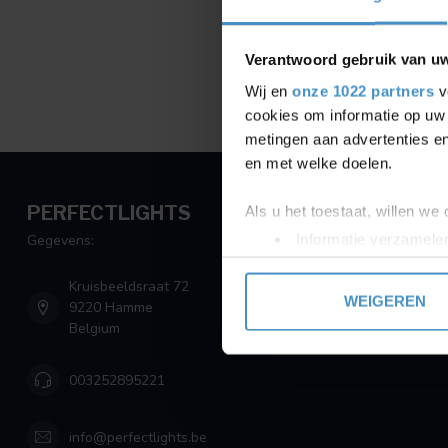
Verantwoord gebruik van u
Wij en
onze 1022 partners
v
cookies om informatie op uw 
metingen aan advertenties en
en met welke doelen.
PERFECTLIGHTS
Als u het toestaat, willen we
Informatie verzamelen
Gegevens:
Uw apparaat identific
Kruisbeeldsraat 72
Lees meer over hoe uw perso
WEIGEREN
9220 Hamme
toestemming op elk moment wi
Belgium
We gebruiken cookies om cont
003252895221
websiteverkeer te analyseren
media, adverteren en analys
verstrekt of die ze hebben v
info@perfectlights.be