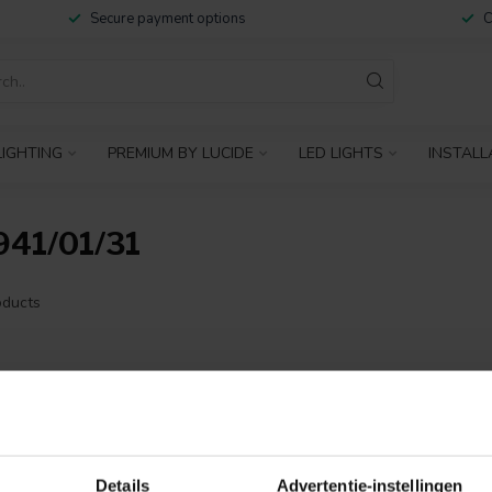
Secure payment options
C
IGHTING
PREMIUM BY LUCIDE
LED LIGHTS
INSTALL
41/01/31
ducts
NO PRODUCTS 
CONTINUE SHOPP
Details
Advertentie-instellingen