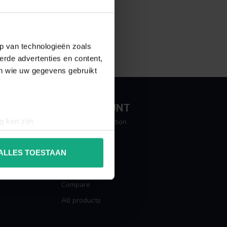
p van technologieën zoals
erde advertenties en content,
en wie uw gegevens gebruikt
MY ACCOUNT
g kan zijn
Account information
erprinting)
My orders
t
detailgedeelte
in. U kunt uw
ALLES TOESTAAN
My tickets
My wishlist
 media te bieden en om ons
Compare
ze partners voor social
All products
nformatie die u aan ze heeft