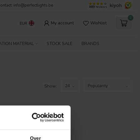
ontact:
info@perfectlights.be
889
reviews
0
My account
Wishlist
EUR
ATION MATERIAL
STOCK SALE
BRANDS
Show:
FOUND
ING
Over